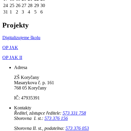
24
25
26
27
28
29
30
31
1
2
3
4
5
6
Projekty
Digitalizujeme školu
OP JAK
OP JAK II
Adresa
ZŠ Koryčany
Masarykova č. p. 161
768 05 Koryčany
IČ: 47935391
Kontakty
Ředitel, zástupce ředitele:
573 331 758
Sborovna I. st.:
573 376 156
Sborovna II. st., podatelna:
573 376 053