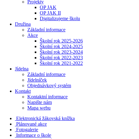
Projekty
OP JAK
OP JAK II
Digitalizujeme školu
Družina
Základní informace
Akce
Školní rok 2025-2026
Školní rok 2024-2025
Školní rok 2023-2024
Školní rok 2022-2023
Školní rok 2021-2022
Jídelna
Základní informace
Jídelníček
Objednávkový systém
Kontakt
Kontaktní informace
Napište nám
Mapa webu
Elektronická žákovská knížka
Plánované akce
Fotogalerie
Informace o škole