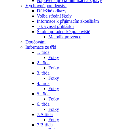
Nápověda pro komunikaci a zprávy
Výchovné poradenství
Důležité odkazy
Volba střední školy
Informace k přijímacím zkouškám
Jak vypsat přihlášku
Školní poradenské pracoviště
Metodik prevence
Doučování
Informace ze tříd
1. třída
Fotky
2. třída
Fotky
3. třída
Fotky
4. třída
Fotky
5. třída
Fotky
6. třída
Fotky
7.A třída
Fotky
7.B třída