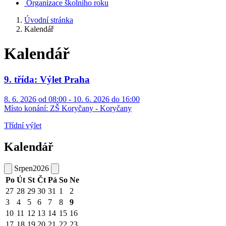
Organizace školního roku
Úvodní stránka
Kalendář
Kalendář
9. třída: Výlet Praha
8. 6. 2026 od 08:00 - 10. 6. 2026 do 16:00
Místo konání:
ZŠ Koryčany - Koryčany
Třídní výlet
Kalendář
Srpen
2026
Po
Út
St
Čt
Pá
So
Ne
27
28
29
30
31
1
2
3
4
5
6
7
8
9
10
11
12
13
14
15
16
17
18
19
20
21
22
23