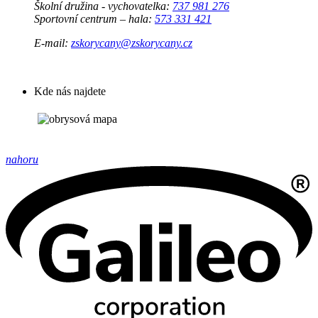
Školní družina - vychovatelka:
737 981 276
Sportovní centrum – hala:
573 331 421
E-mail:
zskorycany@zskorycany.cz
Kde nás najdete
nahoru