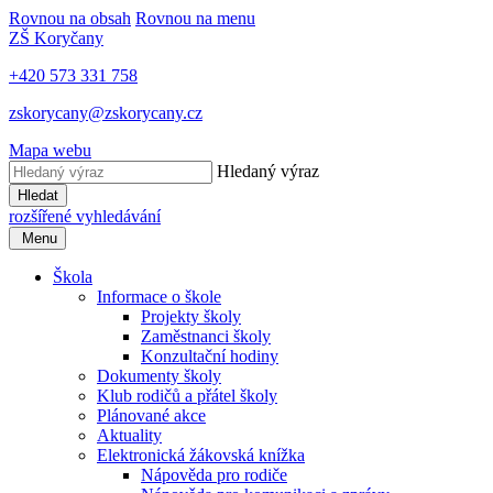
Rovnou na obsah
Rovnou na menu
ZŠ Koryčany
+420 573 331 758
zskorycany@zskorycany.cz
Mapa webu
Hledaný výraz
Hledat
rozšířené vyhledávání
Menu
Škola
Informace o škole
Projekty školy
Zaměstnanci školy
Konzultační hodiny
Dokumenty školy
Klub rodičů a přátel školy
Plánované akce
Aktuality
Elektronická žákovská knížka
Nápověda pro rodiče