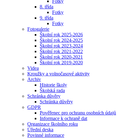
Fotky
8. třída
Fotky
9. třída
Fotky
Fotogalerie
Školní rok 2025-2026
Školní rok 2024-2025
Školní rok 2023-2024
Školní rok 2021-2022
Školní rok 2020-2021
Školní rok 2019-2020
Videa
Kroužky a volnočasové aktivity
Archiv
Historie školy
Školská rada
Schránka důvěry
Schránka důvěry
GDPR
Pověřenec pro ochranu osobních údajů
Informace k ochraně dat
Organizace školního roku
Úřední deska
Povinné informace