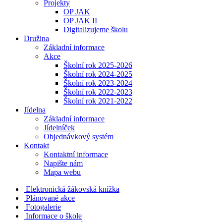
Projekty
OP JAK
OP JAK II
Digitalizujeme školu
Družina
Základní informace
Akce
Školní rok 2025-2026
Školní rok 2024-2025
Školní rok 2023-2024
Školní rok 2022-2023
Školní rok 2021-2022
Jídelna
Základní informace
Jídelníček
Objednávkový systém
Kontakt
Kontaktní informace
Napište nám
Mapa webu
Elektronická žákovská knížka
Plánované akce
Fotogalerie
Informace o škole