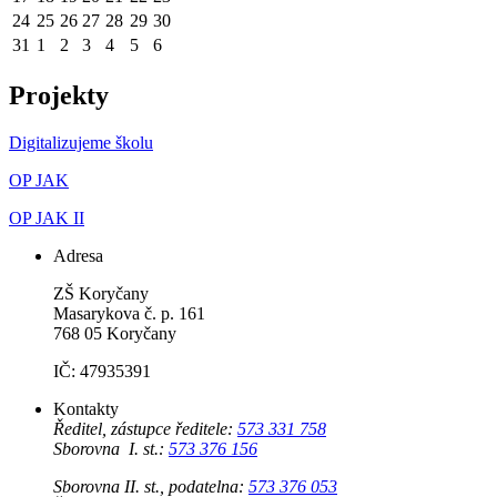
24
25
26
27
28
29
30
31
1
2
3
4
5
6
Projekty
Digitalizujeme školu
OP JAK
OP JAK II
Adresa
ZŠ Koryčany
Masarykova č. p. 161
768 05 Koryčany
IČ: 47935391
Kontakty
Ředitel, zástupce ředitele:
573 331 758
Sborovna I. st.:
573 376 156
Sborovna II. st., podatelna:
573 376 053