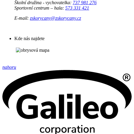
Školní družina - vychovatelka:
737 981 276
Sportovní centrum – hala:
573 331 421
E-mail:
zskorycany@zskorycany.cz
Kde nás najdete
nahoru