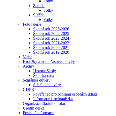
Fotky
8. třída
Fotky
9. třída
Fotky
Fotogalerie
Školní rok 2025-2026
Školní rok 2024-2025
Školní rok 2023-2024
Školní rok 2021-2022
Školní rok 2020-2021
Školní rok 2019-2020
Videa
Kroužky a volnočasové aktivity
Archiv
Historie školy
Školská rada
Schránka důvěry
Schránka důvěry
GDPR
Pověřenec pro ochranu osobních údajů
Informace k ochraně dat
Organizace školního roku
Úřední deska
Povinné informace