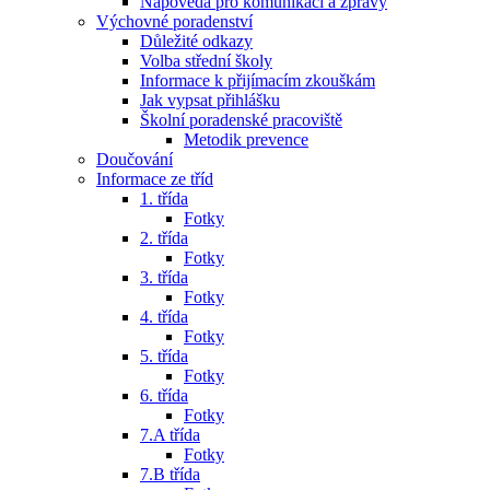
Nápověda pro komunikaci a zprávy
Výchovné poradenství
Důležité odkazy
Volba střední školy
Informace k přijímacím zkouškám
Jak vypsat přihlášku
Školní poradenské pracoviště
Metodik prevence
Doučování
Informace ze tříd
1. třída
Fotky
2. třída
Fotky
3. třída
Fotky
4. třída
Fotky
5. třída
Fotky
6. třída
Fotky
7.A třída
Fotky
7.B třída