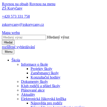
Rovnou na obsah
Rovnou na menu
ZŠ Koryčany
+420 573 331 758
zskorycany@zskorycany.cz
Mapa webu
Hledaný výraz
Hledat
rozšířené vyhledávání
Menu
Škola
Informace o škole
Projekty školy
Zaměstnanci školy
Konzultační hodiny
Dokumenty školy
Klub rodičů a přátel školy
Plánované akce
Aktuality
Elektronická žákovská knížka
Nápověda pro rodiče