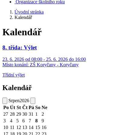
Organizace školního roku
Úvodní stránka
Kalendář
Kalendář
8. třída: Výlet
23. 6. 2026 od 08:00 - 25. 6. 2026 do 16:00
Místo konání:
ZŠ Koryčany - Koryčany
Třídní výlet
Kalendář
Srpen
2026
Po
Út
St
Čt
Pá
So
Ne
27
28
29
30
31
1
2
3
4
5
6
7
8
9
10
11
12
13
14
15
16
17
18
19
20
21
22
23