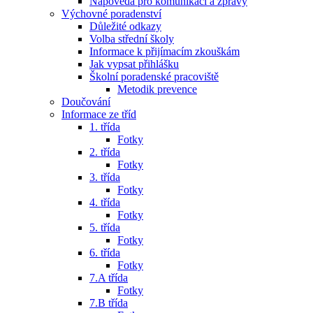
Nápověda pro komunikaci a zprávy
Výchovné poradenství
Důležité odkazy
Volba střední školy
Informace k přijímacím zkouškám
Jak vypsat přihlášku
Školní poradenské pracoviště
Metodik prevence
Doučování
Informace ze tříd
1. třída
Fotky
2. třída
Fotky
3. třída
Fotky
4. třída
Fotky
5. třída
Fotky
6. třída
Fotky
7.A třída
Fotky
7.B třída