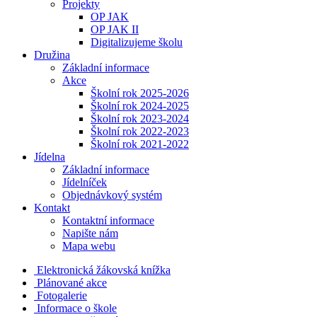
Projekty
OP JAK
OP JAK II
Digitalizujeme školu
Družina
Základní informace
Akce
Školní rok 2025-2026
Školní rok 2024-2025
Školní rok 2023-2024
Školní rok 2022-2023
Školní rok 2021-2022
Jídelna
Základní informace
Jídelníček
Objednávkový systém
Kontakt
Kontaktní informace
Napište nám
Mapa webu
Elektronická žákovská knížka
Plánované akce
Fotogalerie
Informace o škole