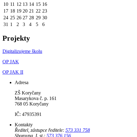
10
11
12
13
14
15
16
17
18
19
20
21
22
23
24
25
26
27
28
29
30
31
1
2
3
4
5
6
Projekty
Digitalizujeme školu
OP JAK
OP JAK II
Adresa
ZŠ Koryčany
Masarykova č. p. 161
768 05 Koryčany
IČ: 47935391
Kontakty
Ředitel, zástupce ředitele:
573 331 758
Sborovna I. st.:
573 376 156