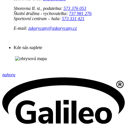
Sborovna II. st., podatelna:
573 376 053
Školní družina - vychovatelka:
737 981 276
Sportovní centrum – hala:
573 331 421
E-mail:
zskorycany@zskorycany.cz
Kde nás najdete
nahoru