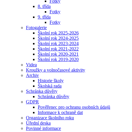
Fotky
8. třída
Fotky
9. třída
Fotky
Fotogalerie
Školní rok 2025-2026
Školní rok 2024-2025
Školní rok 2023-2024
Školní rok 2021-2022
Školní rok 2020-2021
Školní rok 2019-2020
Videa
Kroužky a volnočasové aktivity
Archiv
Historie školy
Školská rada
Schránka důvěry
Schránka důvěry
GDPR
Pověřenec pro ochranu osobních údajů
Informace k ochraně dat
Organizace školního roku
Úřední deska
Povinné informace