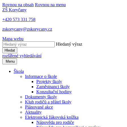
Rovnou na obsah
Rovnou na menu
ZŠ Koryčany
+420 573 331 758
zskorycany@zskorycany.cz
Mapa webu
Hledaný výraz
Hledat
rozšířené vyhledávání
Menu
Škola
Informace o škole
Projekty školy
Zaměstnanci školy
Konzultační hodiny
Dokumenty školy
Klub rodičů a přátel školy
Plánované akce
Aktuality
Elektronická žákovská knížka
Nápověda pro rodiče