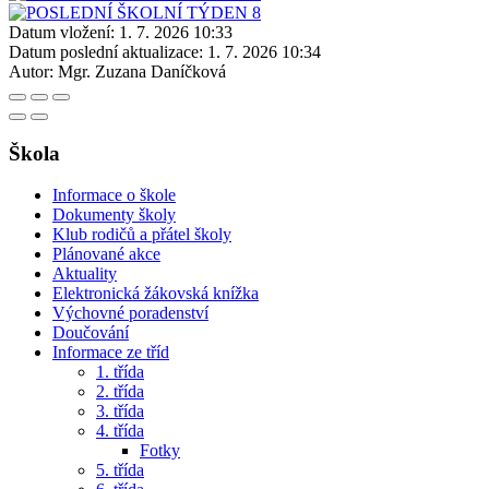
Datum vložení:
1. 7. 2026 10:33
Datum poslední aktualizace:
1. 7. 2026 10:34
Autor:
Mgr. Zuzana Daníčková
Škola
Informace o škole
Dokumenty školy
Klub rodičů a přátel školy
Plánované akce
Aktuality
Elektronická žákovská knížka
Výchovné poradenství
Doučování
Informace ze tříd
1. třída
2. třída
3. třída
4. třída
Fotky
5. třída