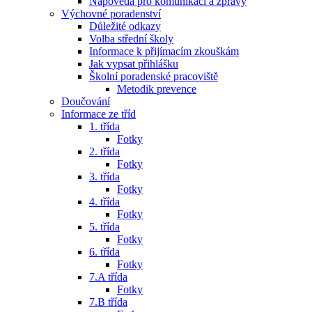
Nápověda pro komunikaci a zprávy
Výchovné poradenství
Důležité odkazy
Volba střední školy
Informace k přijímacím zkouškám
Jak vypsat přihlášku
Školní poradenské pracoviště
Metodik prevence
Doučování
Informace ze tříd
1. třída
Fotky
2. třída
Fotky
3. třída
Fotky
4. třída
Fotky
5. třída
Fotky
6. třída
Fotky
7.A třída
Fotky
7.B třída