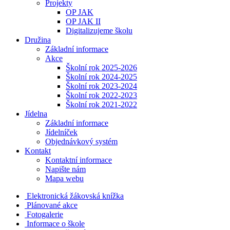
Projekty
OP JAK
OP JAK II
Digitalizujeme školu
Družina
Základní informace
Akce
Školní rok 2025-2026
Školní rok 2024-2025
Školní rok 2023-2024
Školní rok 2022-2023
Školní rok 2021-2022
Jídelna
Základní informace
Jídelníček
Objednávkový systém
Kontakt
Kontaktní informace
Napište nám
Mapa webu
Elektronická žákovská knížka
Plánované akce
Fotogalerie
Informace o škole