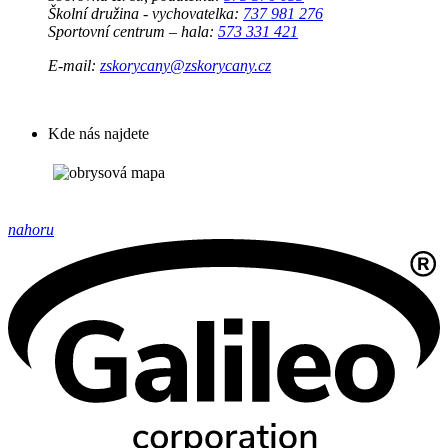
Školní družina - vychovatelka:
737 981 276
Sportovní centrum – hala:
573 331 421
E-mail:
zskorycany@zskorycany.cz
Kde nás najdete
nahoru