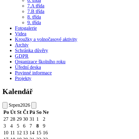
6. třída
7.A třída
7.B třída
8. třída
9. třída
Fotogalerie
Videa
Kroužky a volnočasové aktivity
Archiv
Schránka důvěry
GDPR
Organizace školního roku
Úřední deska
Povinné informace
Projekty
Kalendář
Srpen
2026
Po
Út
St
Čt
Pá
So
Ne
27
28
29
30
31
1
2
3
4
5
6
7
8
9
10
11
12
13
14
15
16