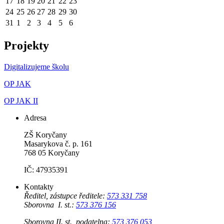
17
18
19
20
21
22
23
24
25
26
27
28
29
30
31
1
2
3
4
5
6
Projekty
Digitalizujeme školu
OP JAK
OP JAK II
Adresa
ZŠ Koryčany
Masarykova č. p. 161
768 05 Koryčany
IČ: 47935391
Kontakty
Ředitel, zástupce ředitele:
573 331 758
Sborovna I. st.:
573 376 156
Sborovna II. st., podatelna:
573 376 053