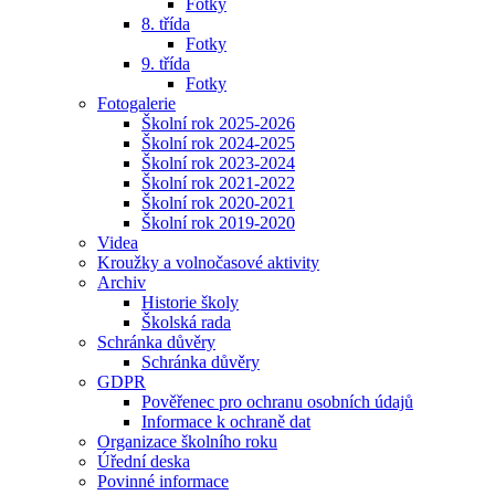
Fotky
8. třída
Fotky
9. třída
Fotky
Fotogalerie
Školní rok 2025-2026
Školní rok 2024-2025
Školní rok 2023-2024
Školní rok 2021-2022
Školní rok 2020-2021
Školní rok 2019-2020
Videa
Kroužky a volnočasové aktivity
Archiv
Historie školy
Školská rada
Schránka důvěry
Schránka důvěry
GDPR
Pověřenec pro ochranu osobních údajů
Informace k ochraně dat
Organizace školního roku
Úřední deska
Povinné informace