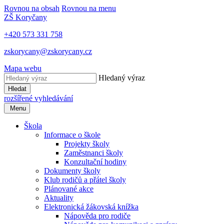
Rovnou na obsah
Rovnou na menu
ZŠ Koryčany
+420 573 331 758
zskorycany@zskorycany.cz
Mapa webu
Hledaný výraz
Hledat
rozšířené vyhledávání
Menu
Škola
Informace o škole
Projekty školy
Zaměstnanci školy
Konzultační hodiny
Dokumenty školy
Klub rodičů a přátel školy
Plánované akce
Aktuality
Elektronická žákovská knížka
Nápověda pro rodiče