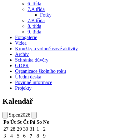
6. třída
7.A třída
Fotky
7.B třída
8. třída
9. třída
Fotogalerie
Videa
Kroužky a volnočasové aktivity
Archiv
Schránka důvěry
GDPR
Organizace školního roku
Úřední deska
Povinné informace
Projekty
Kalendář
Srpen
2026
Po
Út
St
Čt
Pá
So
Ne
27
28
29
30
31
1
2
3
4
5
6
7
8
9