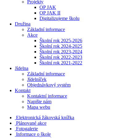
Projekty
OP JAK
OP JAK II
Digitalizujeme školu
Družina
Základní informace
Akce
Školní rok 2025-2026
Školní rok 2024-2025
Školní rok 2023-2024
Školní rok 2022-2023
Školní rok 2021-2022
Jídelna
Základní informace
Jídelníček
Objednávkový systém
Kontakt
Kontaktní informace
Napište nám
Mapa webu
Elektronická žákovská knížka
Plánované akce
Fotogalerie
Informace o škole