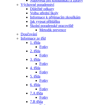
Nápověda pro komunikaci a zprávy
Výchovné poradenství
Důležité odkazy
Volba střední školy
Informace k přijímacím zkouškám
Jak vypsat přihlášku
Školní poradenské pracoviště
Metodik prevence
Doučování
Informace ze tříd
1. třída
Fotky
2. třída
Fotky
3. třída
Fotky
4. třída
Fotky
5. třída
Fotky
6. třída
Fotky
7.A třída
Fotky
7.B třída