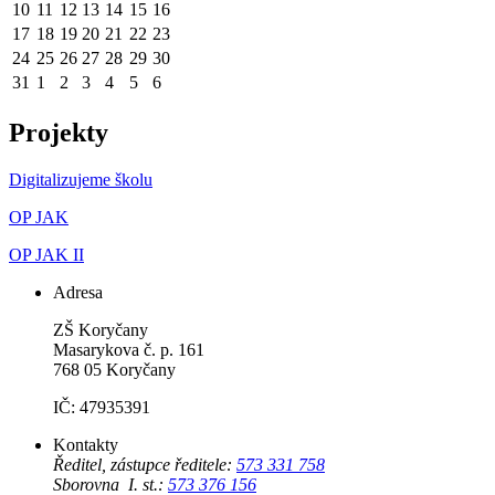
10
11
12
13
14
15
16
17
18
19
20
21
22
23
24
25
26
27
28
29
30
31
1
2
3
4
5
6
Projekty
Digitalizujeme školu
OP JAK
OP JAK II
Adresa
ZŠ Koryčany
Masarykova č. p. 161
768 05 Koryčany
IČ: 47935391
Kontakty
Ředitel, zástupce ředitele:
573 331 758
Sborovna I. st.:
573 376 156