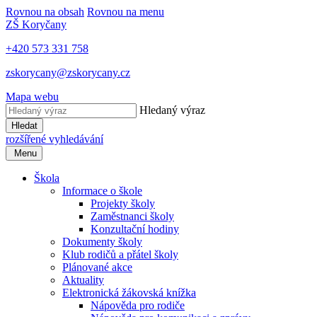
Rovnou na obsah
Rovnou na menu
ZŠ Koryčany
+420 573 331 758
zskorycany@zskorycany.cz
Mapa webu
Hledaný výraz
Hledat
rozšířené vyhledávání
Menu
Škola
Informace o škole
Projekty školy
Zaměstnanci školy
Konzultační hodiny
Dokumenty školy
Klub rodičů a přátel školy
Plánované akce
Aktuality
Elektronická žákovská knížka
Nápověda pro rodiče