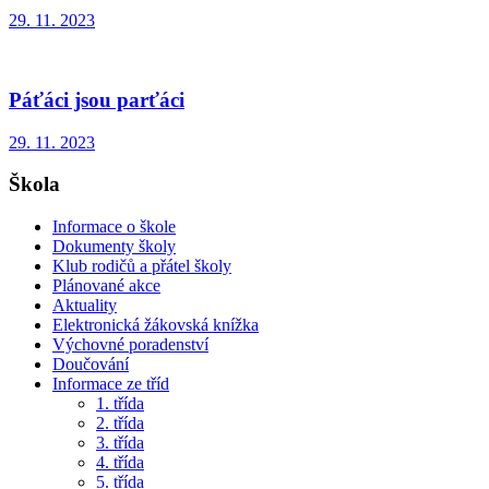
29. 11. 2023
Páťáci jsou parťáci
29. 11. 2023
Škola
Informace o škole
Dokumenty školy
Klub rodičů a přátel školy
Plánované akce
Aktuality
Elektronická žákovská knížka
Výchovné poradenství
Doučování
Informace ze tříd
1. třída
2. třída
3. třída
4. třída
5. třída