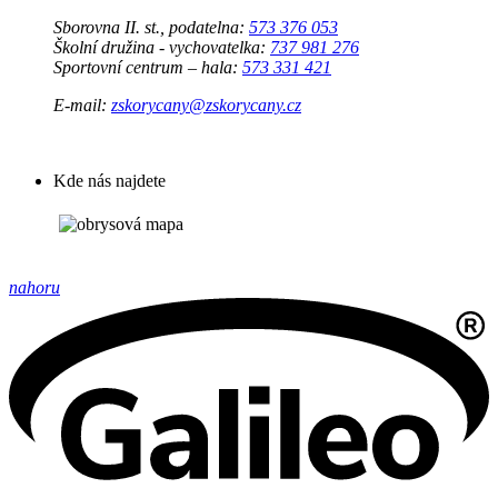
Sborovna II. st., podatelna:
573 376 053
Školní družina - vychovatelka:
737 981 276
Sportovní centrum – hala:
573 331 421
E-mail:
zskorycany@zskorycany.cz
Kde nás najdete
nahoru