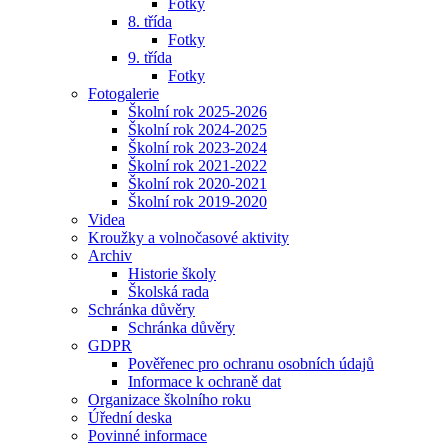
Fotky
8. třída
Fotky
9. třída
Fotky
Fotogalerie
Školní rok 2025-2026
Školní rok 2024-2025
Školní rok 2023-2024
Školní rok 2021-2022
Školní rok 2020-2021
Školní rok 2019-2020
Videa
Kroužky a volnočasové aktivity
Archiv
Historie školy
Školská rada
Schránka důvěry
Schránka důvěry
GDPR
Pověřenec pro ochranu osobních údajů
Informace k ochraně dat
Organizace školního roku
Úřední deska
Povinné informace