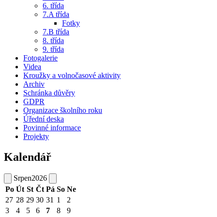
6. třída
7.A třída
Fotky
7.B třída
8. třída
9. třída
Fotogalerie
Videa
Kroužky a volnočasové aktivity
Archiv
Schránka důvěry
GDPR
Organizace školního roku
Úřední deska
Povinné informace
Projekty
Kalendář
Srpen
2026
Po
Út
St
Čt
Pá
So
Ne
27
28
29
30
31
1
2
3
4
5
6
7
8
9