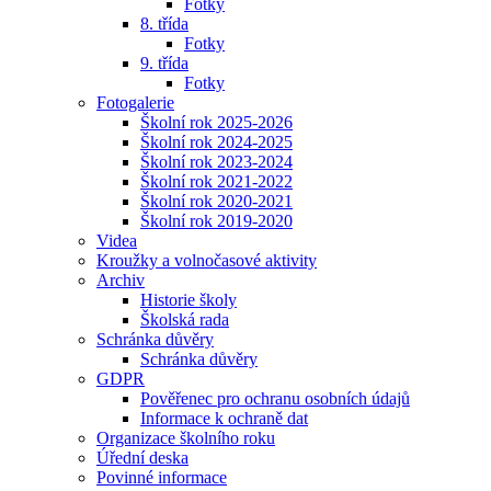
Fotky
8. třída
Fotky
9. třída
Fotky
Fotogalerie
Školní rok 2025-2026
Školní rok 2024-2025
Školní rok 2023-2024
Školní rok 2021-2022
Školní rok 2020-2021
Školní rok 2019-2020
Videa
Kroužky a volnočasové aktivity
Archiv
Historie školy
Školská rada
Schránka důvěry
Schránka důvěry
GDPR
Pověřenec pro ochranu osobních údajů
Informace k ochraně dat
Organizace školního roku
Úřední deska
Povinné informace