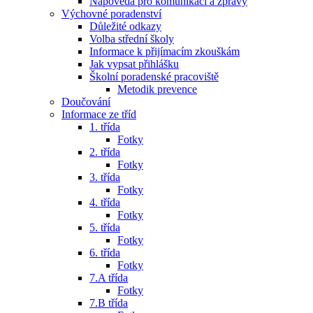
Nápověda pro komunikaci a zprávy
Výchovné poradenství
Důležité odkazy
Volba střední školy
Informace k přijímacím zkouškám
Jak vypsat přihlášku
Školní poradenské pracoviště
Metodik prevence
Doučování
Informace ze tříd
1. třída
Fotky
2. třída
Fotky
3. třída
Fotky
4. třída
Fotky
5. třída
Fotky
6. třída
Fotky
7.A třída
Fotky
7.B třída