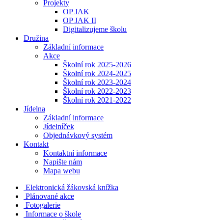
Projekty
OP JAK
OP JAK II
Digitalizujeme školu
Družina
Základní informace
Akce
Školní rok 2025-2026
Školní rok 2024-2025
Školní rok 2023-2024
Školní rok 2022-2023
Školní rok 2021-2022
Jídelna
Základní informace
Jídelníček
Objednávkový systém
Kontakt
Kontaktní informace
Napište nám
Mapa webu
Elektronická žákovská knížka
Plánované akce
Fotogalerie
Informace o škole