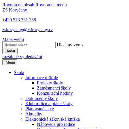
Rovnou na obsah
Rovnou na menu
ZŠ Koryčany
+420 573 331 758
zskorycany@zskorycany.cz
Mapa webu
Hledaný výraz
Hledat
rozšířené vyhledávání
Menu
Škola
Informace o škole
Projekty školy
Zaměstnanci školy
Konzultační hodiny
Dokumenty školy
Klub rodičů a přátel školy
Plánované akce
Aktuality
Elektronická žákovská knížka
Nápověda pro rodiče