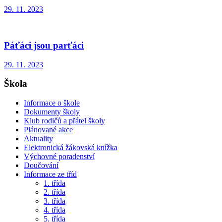
29. 11. 2023
Páťáci jsou parťáci
29. 11. 2023
Škola
Informace o škole
Dokumenty školy
Klub rodičů a přátel školy
Plánované akce
Aktuality
Elektronická žákovská knížka
Výchovné poradenství
Doučování
Informace ze tříd
1. třída
2. třída
3. třída
4. třída
5. třída