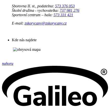
Sborovna II. st., podatelna:
573 376 053
Školní družina - vychovatelka:
737 981 276
Sportovní centrum – hala:
573 331 421
E-mail:
zskorycany@zskorycany.cz
Kde nás najdete
nahoru