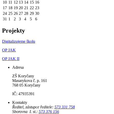
10
11
12
13
14
15
16
17
18
19
20
21
22
23
24
25
26
27
28
29
30
31
1
2
3
4
5
6
Projekty
Digitalizujeme školu
OP JAK
OP JAK II
Adresa
ZŠ Koryčany
Masarykova č. p. 161
768 05 Koryčany
IČ: 47935391
Kontakty
Ředitel, zástupce ředitele:
573 331 758
Sborovna I. st.:
573 376 156