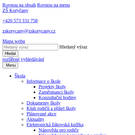
Rovnou na obsah
Rovnou na menu
ZŠ Koryčany
+420 573 331 758
zskorycany@zskorycany.cz
Mapa webu
Hledaný výraz
Hledat
rozšířené vyhledávání
Menu
Škola
Informace o škole
Projekty školy
Zaměstnanci školy
Konzultační hodiny
Dokumenty školy
Klub rodičů a přátel školy
Plánované akce
Aktuality
Elektronická žákovská knížka
Nápověda pro rodiče