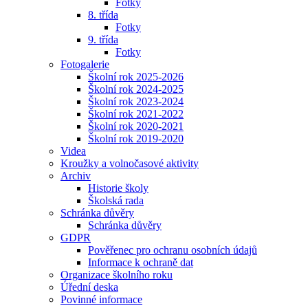
Fotky
8. třída
Fotky
9. třída
Fotky
Fotogalerie
Školní rok 2025-2026
Školní rok 2024-2025
Školní rok 2023-2024
Školní rok 2021-2022
Školní rok 2020-2021
Školní rok 2019-2020
Videa
Kroužky a volnočasové aktivity
Archiv
Historie školy
Školská rada
Schránka důvěry
Schránka důvěry
GDPR
Pověřenec pro ochranu osobních údajů
Informace k ochraně dat
Organizace školního roku
Úřední deska
Povinné informace