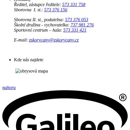
Ředitel, zástupce ředitele:
573 331 758
Sborovna I. st.:
573 376 156
Sborovna II. st., podatelna:
573 376 053
Školní družina - vychovatelka:
737 981 276
Sportovní centrum – hala:
573 331 421
E-mail:
zskorycany@zskorycany.cz
Kde nás najdete
nahoru