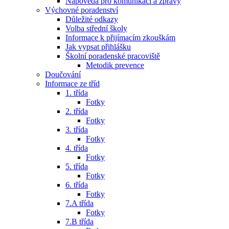
Nápověda pro komunikaci a zprávy
Výchovné poradenství
Důležité odkazy
Volba střední školy
Informace k přijímacím zkouškám
Jak vypsat přihlášku
Školní poradenské pracoviště
Metodik prevence
Doučování
Informace ze tříd
1. třída
Fotky
2. třída
Fotky
3. třída
Fotky
4. třída
Fotky
5. třída
Fotky
6. třída
Fotky
7.A třída
Fotky
7.B třída