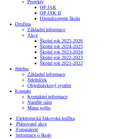
Projekty
OP JAK
OP JAK II
Digitalizujeme školu
Družina
Základní informace
Akce
Školní rok 2025-2026
Školní rok 2024-2025
Školní rok 2023-2024
Školní rok 2022-2023
Školní rok 2021-2022
Jídelna
Základní informace
Jídelníček
Objednávkový systém
Kontakt
Kontaktní informace
Napište nám
Mapa webu
Elektronická žákovská knížka
Plánované akce
Fotogalerie
Informace o škole