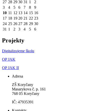
27
28
29
30
31
1
2
3
4
5
6
7
8
9
10
11
12
13
14
15
16
17
18
19
20
21
22
23
24
25
26
27
28
29
30
31
1
2
3
4
5
6
Projekty
Digitalizujeme školu
OP JAK
OP JAK II
Adresa
ZŠ Koryčany
Masarykova č. p. 161
768 05 Koryčany
IČ: 47935391
Kontakty