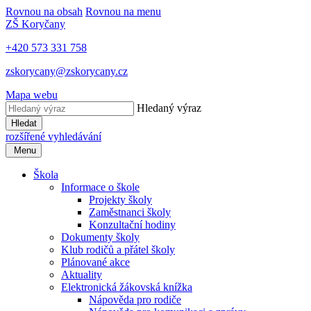
Rovnou na obsah
Rovnou na menu
ZŠ Koryčany
+420 573 331 758
zskorycany@zskorycany.cz
Mapa webu
Hledaný výraz
Hledat
rozšířené vyhledávání
Menu
Škola
Informace o škole
Projekty školy
Zaměstnanci školy
Konzultační hodiny
Dokumenty školy
Klub rodičů a přátel školy
Plánované akce
Aktuality
Elektronická žákovská knížka
Nápověda pro rodiče