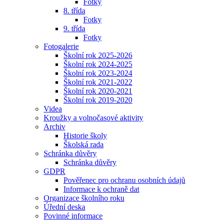
Fotky
8. třída
Fotky
9. třída
Fotky
Fotogalerie
Školní rok 2025-2026
Školní rok 2024-2025
Školní rok 2023-2024
Školní rok 2021-2022
Školní rok 2020-2021
Školní rok 2019-2020
Videa
Kroužky a volnočasové aktivity
Archiv
Historie školy
Školská rada
Schránka důvěry
Schránka důvěry
GDPR
Pověřenec pro ochranu osobních údajů
Informace k ochraně dat
Organizace školního roku
Úřední deska
Povinné informace