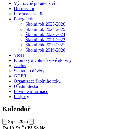
Výchovné poradenství
Doučování
Informace ze tříd
Fotogalerie
Školní rok 2025-2026
Školní rok 2024-2025
Školní rok 2023-2024
Školní rok 2021-2022
Školní rok 2020-2021
Školní rok 2019-2020
Videa
Kroužky a volnočasové aktivity
Archiv
Schránka důvěry
GDPR
Organizace školního roku
Úřední deska
Povinné informace
Projekty
Kalendář
Srpen
2026
Po
Út
St
Čt
Pá
So
Ne