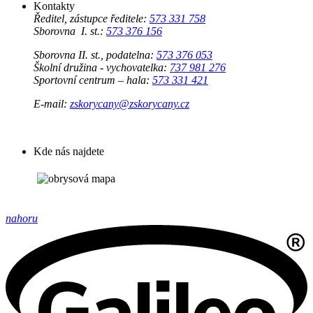
Kontakty
Ředitel, zástupce ředitele:
573 331 758
Sborovna I. st.:
573 376 156
Sborovna II. st., podatelna:
573 376 053
Školní družina - vychovatelka:
737 981 276
Sportovní centrum – hala:
573 331 421
E-mail:
zskorycany@zskorycany.cz
Kde nás najdete
nahoru