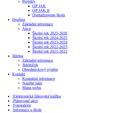
Projekty
OP JAK
OP JAK II
Digitalizujeme školu
Družina
Základní informace
Akce
Školní rok 2025-2026
Školní rok 2024-2025
Školní rok 2023-2024
Školní rok 2022-2023
Školní rok 2021-2022
Jídelna
Základní informace
Jídelníček
Objednávkový systém
Kontakt
Kontaktní informace
Napište nám
Mapa webu
Elektronická žákovská knížka
Plánované akce
Fotogalerie
Informace o škole