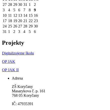
27
28
29
30
31
1
2
3
4
5
6
7
8
9
10
11
12
13
14
15
16
17
18
19
20
21
22
23
24
25
26
27
28
29
30
31
1
2
3
4
5
6
Projekty
Digitalizujeme školu
OP JAK
OP JAK II
Adresa
ZŠ Koryčany
Masarykova č. p. 161
768 05 Koryčany
IČ: 47935391