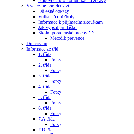
Nápověda pro komunikaci a zprávy
Výchovné poradenství
Důležité odkazy
Volba střední školy
Informace k přijímacím zkouškám
Jak vypsat přihlášku
Školní poradenské pracoviště
Metodik prevence
Doučování
Informace ze tříd
1. třída
Fotky
2. třída
Fotky
3. třída
Fotky
4. třída
Fotky
5. třída
Fotky
6. třída
Fotky
7.A třída
Fotky
7.B třída