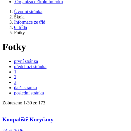
Organizace školního roku
Úvodní stránka
Škola
Informace ze tříd
6. třída
Fotky
Fotky
první stránka
předchozí stránka
1
2
3
další stránka
poslední stránka
Zobrazeno
1
-
30
ze 173
Koupaliště Koryčany
23. 6. 2026