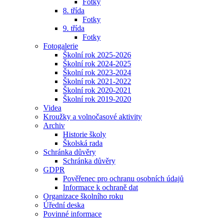
Fotky
8. třída
Fotky
9. třída
Fotky
Fotogalerie
Školní rok 2025-2026
Školní rok 2024-2025
Školní rok 2023-2024
Školní rok 2021-2022
Školní rok 2020-2021
Školní rok 2019-2020
Videa
Kroužky a volnočasové aktivity
Archiv
Historie školy
Školská rada
Schránka důvěry
Schránka důvěry
GDPR
Pověřenec pro ochranu osobních údajů
Informace k ochraně dat
Organizace školního roku
Úřední deska
Povinné informace