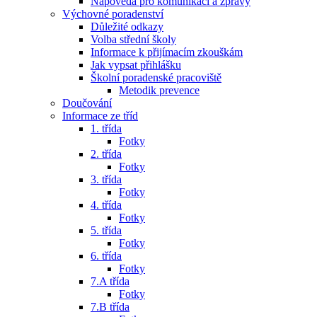
Nápověda pro komunikaci a zprávy
Výchovné poradenství
Důležité odkazy
Volba střední školy
Informace k přijímacím zkouškám
Jak vypsat přihlášku
Školní poradenské pracoviště
Metodik prevence
Doučování
Informace ze tříd
1. třída
Fotky
2. třída
Fotky
3. třída
Fotky
4. třída
Fotky
5. třída
Fotky
6. třída
Fotky
7.A třída
Fotky
7.B třída