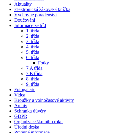
Aktuality
Elektronická žákovská knížka
Výchovné poradenství
Doučování
Informace ze tříd
1. třída
2. třída
3. třída
4. třída
5. třída
6. třída
Fotky
7.A třída
7.B třída
8. třída
9. třída
Fotogalerie
Videa
Kroužky a volnočasové aktivity
Archiv
Schránka důvěry
GDPR
Organizace školního roku
Úřední deska
Povinné informace