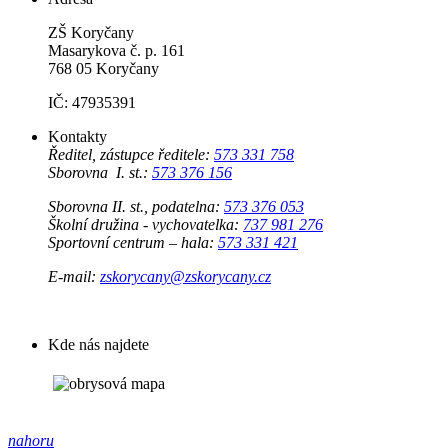
ZŠ Koryčany
Masarykova č. p. 161
768 05 Koryčany
IČ: 47935391
Kontakty
Ředitel, zástupce ředitele:
573 331 758
Sborovna I. st.:
573 376 156
Sborovna II. st., podatelna:
573 376 053
Školní družina - vychovatelka:
737 981 276
Sportovní centrum – hala:
573 331 421
E-mail:
zskorycany@zskorycany.cz
Kde nás najdete
nahoru