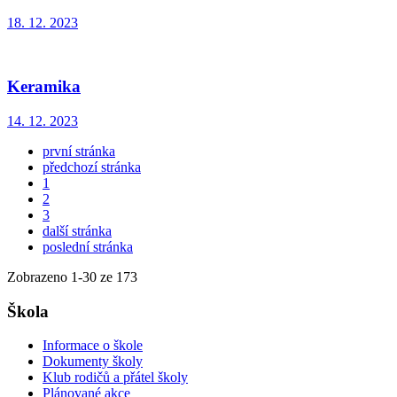
18. 12. 2023
Keramika
14. 12. 2023
první stránka
předchozí stránka
1
2
3
další stránka
poslední stránka
Zobrazeno
1
-
30
ze 173
Škola
Informace o škole
Dokumenty školy
Klub rodičů a přátel školy
Plánované akce