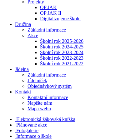
Projekty
OP JAK
OP JAK II
Digitalizujeme školu
Družina
Základní informace
Akce
Školní rok 2025-2026
Školní rok 2024-2025
Školní rok 2023-2024
Školní rok 2022-2023
Školní rok 2021-2022
Jídelna
Základní informace
Jídelníček
Objednávkový systém
Kontakt
Kontaktní informace
Napište nám
Mapa webu
Elektronická žákovská knížka
Plánované akce
Fotogalerie
Informace o škole