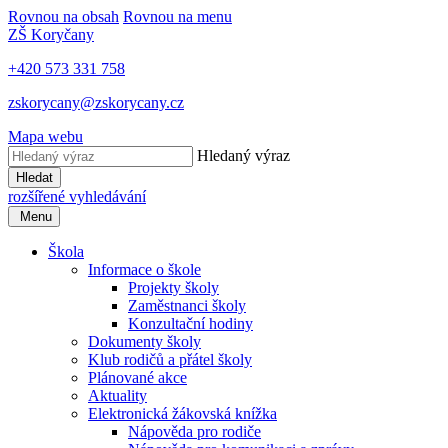
Rovnou na obsah
Rovnou na menu
ZŠ Koryčany
+420 573 331 758
zskorycany@zskorycany.cz
Mapa webu
Hledaný výraz
Hledat
rozšířené vyhledávání
Menu
Škola
Informace o škole
Projekty školy
Zaměstnanci školy
Konzultační hodiny
Dokumenty školy
Klub rodičů a přátel školy
Plánované akce
Aktuality
Elektronická žákovská knížka
Nápověda pro rodiče