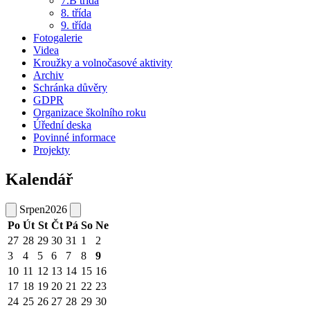
7.B třída
8. třída
9. třída
Fotogalerie
Videa
Kroužky a volnočasové aktivity
Archiv
Schránka důvěry
GDPR
Organizace školního roku
Úřední deska
Povinné informace
Projekty
Kalendář
Srpen
2026
Po
Út
St
Čt
Pá
So
Ne
27
28
29
30
31
1
2
3
4
5
6
7
8
9
10
11
12
13
14
15
16
17
18
19
20
21
22
23
24
25
26
27
28
29
30