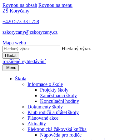
Rovnou na obsah
Rovnou na menu
ZŠ Koryčany
+420 573 331 758
zskorycany@zskorycany.cz
Mapa webu
Hledaný výraz
Hledat
rozšířené vyhledávání
Menu
Škola
Informace o škole
Projekty školy
Zaměstnanci školy
Konzultační hodiny
Dokumenty školy
Klub rodičů a přátel školy
Plánované akce
Aktuality
Elektronická žákovská knížka
Nápověda pro rodiče