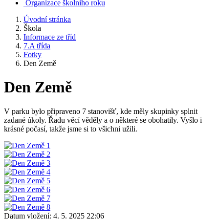
Organizace školního roku
Úvodní stránka
Škola
Informace ze tříd
7.A třída
Fotky
Den Země
Den Země
V parku bylo připraveno 7 stanovišť, kde měly skupinky splnit
zadané úkoly. Řadu věcí věděly a o některé se obohatily. Vyšlo i
krásné počasí, takže jsme si to všichni užili.
Datum vložení:
4. 5. 2025 22:06