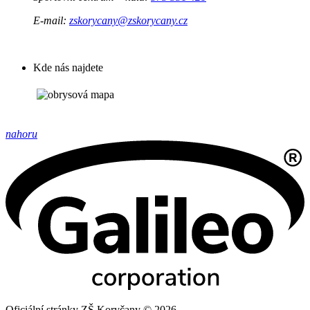
E-mail:
zskorycany@zskorycany.cz
Kde nás najdete
nahoru
Oficiální stránky ZŠ Koryčany © 2026