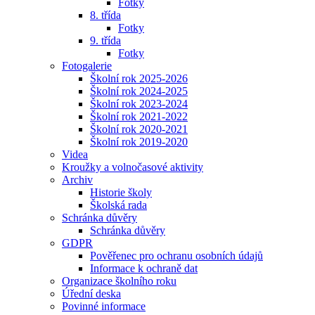
Fotky
8. třída
Fotky
9. třída
Fotky
Fotogalerie
Školní rok 2025-2026
Školní rok 2024-2025
Školní rok 2023-2024
Školní rok 2021-2022
Školní rok 2020-2021
Školní rok 2019-2020
Videa
Kroužky a volnočasové aktivity
Archiv
Historie školy
Školská rada
Schránka důvěry
Schránka důvěry
GDPR
Pověřenec pro ochranu osobních údajů
Informace k ochraně dat
Organizace školního roku
Úřední deska
Povinné informace