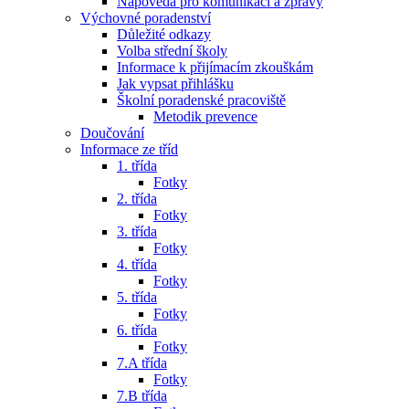
Nápověda pro komunikaci a zprávy
Výchovné poradenství
Důležité odkazy
Volba střední školy
Informace k přijímacím zkouškám
Jak vypsat přihlášku
Školní poradenské pracoviště
Metodik prevence
Doučování
Informace ze tříd
1. třída
Fotky
2. třída
Fotky
3. třída
Fotky
4. třída
Fotky
5. třída
Fotky
6. třída
Fotky
7.A třída
Fotky
7.B třída