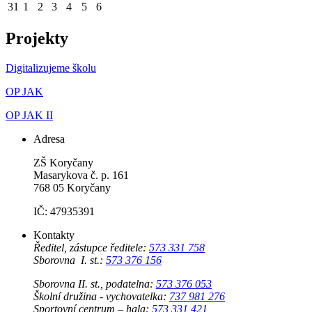
31
1
2
3
4
5
6
Projekty
Digitalizujeme školu
OP JAK
OP JAK II
Adresa
ZŠ Koryčany
Masarykova č. p. 161
768 05 Koryčany
IČ: 47935391
Kontakty
Ředitel, zástupce ředitele:
573 331 758
Sborovna I. st.:
573 376 156
Sborovna II. st., podatelna:
573 376 053
Školní družina - vychovatelka:
737 981 276
Sportovní centrum – hala:
573 331 421