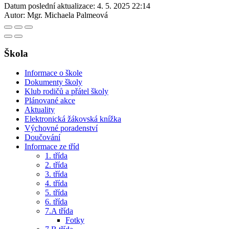
Datum poslední aktualizace:
4. 5. 2025 22:14
Autor:
Mgr. Michaela Palmeová
Škola
Informace o škole
Dokumenty školy
Klub rodičů a přátel školy
Plánované akce
Aktuality
Elektronická žákovská knížka
Výchovné poradenství
Doučování
Informace ze tříd
1. třída
2. třída
3. třída
4. třída
5. třída
6. třída
7.A třída
Fotky