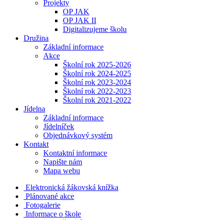
Projekty
OP JAK
OP JAK II
Digitalizujeme školu
Družina
Základní informace
Akce
Školní rok 2025-2026
Školní rok 2024-2025
Školní rok 2023-2024
Školní rok 2022-2023
Školní rok 2021-2022
Jídelna
Základní informace
Jídelníček
Objednávkový systém
Kontakt
Kontaktní informace
Napište nám
Mapa webu
Elektronická žákovská knížka
Plánované akce
Fotogalerie
Informace o škole