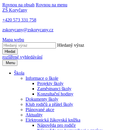
Rovnou na obsah
Rovnou na menu
ZŠ Koryčany
+420 573 331 758
zskorycany@zskorycany.cz
Mapa webu
Hledaný výraz
Hledat
rozšířené vyhledávání
Menu
Škola
Informace o škole
Projekty školy
Zaměstnanci školy
Konzultační hodiny
Dokumenty školy
Klub rodičů a přátel školy
Plánované akce
Aktuality
Elektronická žákovská knížka
Nápověda pro rodiče