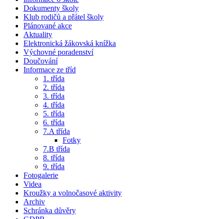
Dokumenty školy
Klub rodičů a přátel školy
Plánované akce
Aktuality
Elektronická žákovská knížka
Výchovné poradenství
Doučování
Informace ze tříd
1. třída
2. třída
3. třída
4. třída
5. třída
6. třída
7.A třída
Fotky
7.B třída
8. třída
9. třída
Fotogalerie
Videa
Kroužky a volnočasové aktivity
Archiv
Schránka důvěry