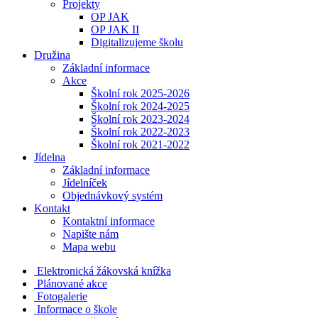
Projekty
OP JAK
OP JAK II
Digitalizujeme školu
Družina
Základní informace
Akce
Školní rok 2025-2026
Školní rok 2024-2025
Školní rok 2023-2024
Školní rok 2022-2023
Školní rok 2021-2022
Jídelna
Základní informace
Jídelníček
Objednávkový systém
Kontakt
Kontaktní informace
Napište nám
Mapa webu
Elektronická žákovská knížka
Plánované akce
Fotogalerie
Informace o škole