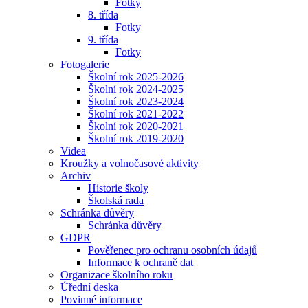
Fotky
8. třída
Fotky
9. třída
Fotky
Fotogalerie
Školní rok 2025-2026
Školní rok 2024-2025
Školní rok 2023-2024
Školní rok 2021-2022
Školní rok 2020-2021
Školní rok 2019-2020
Videa
Kroužky a volnočasové aktivity
Archiv
Historie školy
Školská rada
Schránka důvěry
Schránka důvěry
GDPR
Pověřenec pro ochranu osobních údajů
Informace k ochraně dat
Organizace školního roku
Úřední deska
Povinné informace