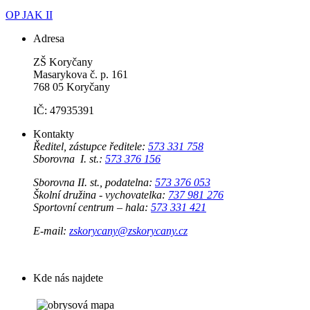
OP JAK II
Adresa
ZŠ Koryčany
Masarykova č. p. 161
768 05 Koryčany
IČ: 47935391
Kontakty
Ředitel, zástupce ředitele:
573 331 758
Sborovna I. st.:
573 376 156
Sborovna II. st., podatelna:
573 376 053
Školní družina - vychovatelka:
737 981 276
Sportovní centrum – hala:
573 331 421
E-mail:
zskorycany@zskorycany.cz
Kde nás najdete