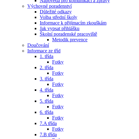
Nápověda pro komunikaci a zprávy
Výchovné poradenství
Důležité odkazy
Volba střední školy
Informace k přijímacím zkouškám
Jak vypsat přihlášku
Školní poradenské pracoviště
Metodik prevence
Doučování
Informace ze tříd
1. třída
Fotky
2. třída
Fotky
3. třída
Fotky
4. třída
Fotky
5. třída
Fotky
6. třída
Fotky
7.A třída
Fotky
7.B třída