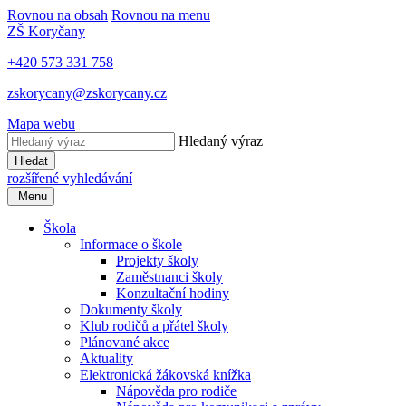
Rovnou na obsah
Rovnou na menu
ZŠ Koryčany
+420 573 331 758
zskorycany@zskorycany.cz
Mapa webu
Hledaný výraz
Hledat
rozšířené vyhledávání
Menu
Škola
Informace o škole
Projekty školy
Zaměstnanci školy
Konzultační hodiny
Dokumenty školy
Klub rodičů a přátel školy
Plánované akce
Aktuality
Elektronická žákovská knížka
Nápověda pro rodiče