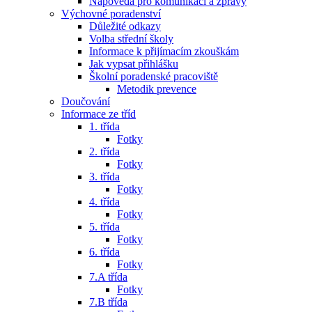
Nápověda pro komunikaci a zprávy
Výchovné poradenství
Důležité odkazy
Volba střední školy
Informace k přijímacím zkouškám
Jak vypsat přihlášku
Školní poradenské pracoviště
Metodik prevence
Doučování
Informace ze tříd
1. třída
Fotky
2. třída
Fotky
3. třída
Fotky
4. třída
Fotky
5. třída
Fotky
6. třída
Fotky
7.A třída
Fotky
7.B třída