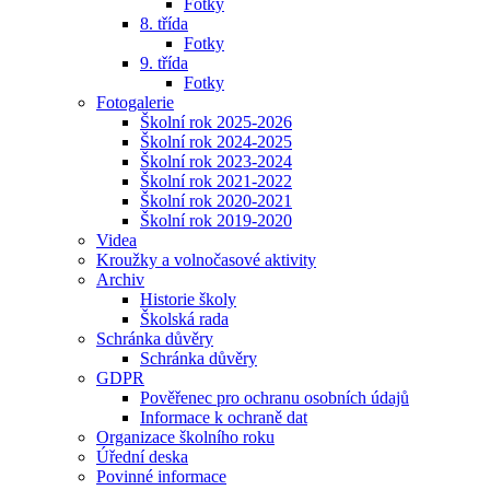
Fotky
8. třída
Fotky
9. třída
Fotky
Fotogalerie
Školní rok 2025-2026
Školní rok 2024-2025
Školní rok 2023-2024
Školní rok 2021-2022
Školní rok 2020-2021
Školní rok 2019-2020
Videa
Kroužky a volnočasové aktivity
Archiv
Historie školy
Školská rada
Schránka důvěry
Schránka důvěry
GDPR
Pověřenec pro ochranu osobních údajů
Informace k ochraně dat
Organizace školního roku
Úřední deska
Povinné informace