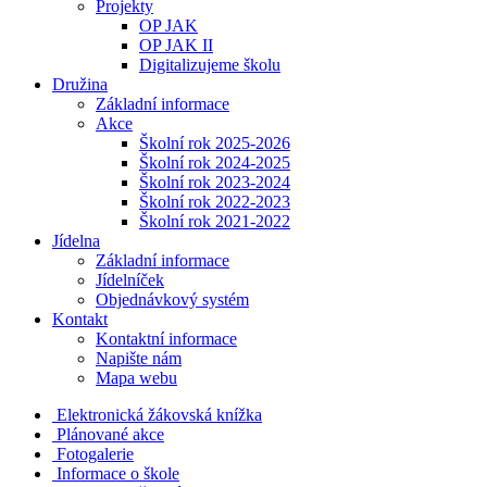
Projekty
OP JAK
OP JAK II
Digitalizujeme školu
Družina
Základní informace
Akce
Školní rok 2025-2026
Školní rok 2024-2025
Školní rok 2023-2024
Školní rok 2022-2023
Školní rok 2021-2022
Jídelna
Základní informace
Jídelníček
Objednávkový systém
Kontakt
Kontaktní informace
Napište nám
Mapa webu
Elektronická žákovská knížka
Plánované akce
Fotogalerie
Informace o škole