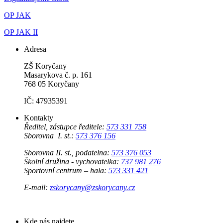
OP JAK
OP JAK II
Adresa
ZŠ Koryčany
Masarykova č. p. 161
768 05 Koryčany
IČ: 47935391
Kontakty
Ředitel, zástupce ředitele:
573 331 758
Sborovna I. st.:
573 376 156
Sborovna II. st., podatelna:
573 376 053
Školní družina - vychovatelka:
737 981 276
Sportovní centrum – hala:
573 331 421
E-mail:
zskorycany@zskorycany.cz
Kde nás najdete