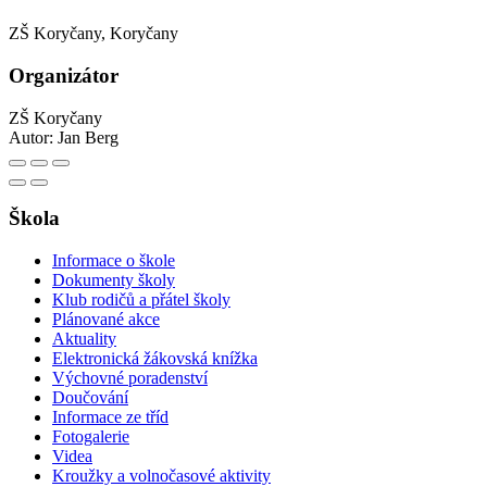
ZŠ Koryčany, Koryčany
Organizátor
ZŠ Koryčany
Autor:
Jan Berg
Škola
Informace o škole
Dokumenty školy
Klub rodičů a přátel školy
Plánované akce
Aktuality
Elektronická žákovská knížka
Výchovné poradenství
Doučování
Informace ze tříd
Fotogalerie
Videa
Kroužky a volnočasové aktivity